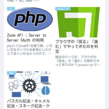
name = obj.name ??
トの企画をする．特に「この
'';"obj.name" に値が設定され
Webサイト何を目的にするか」
ていない場合は空文字を代入し
API
javascript
をしっかり明確化する．それが
ている．従来ならlet name = (
決まっていないと，やるべきこ
obj.name ? ob...
とを明確化で...
Zoom API : Server to
Server OAuth の利用
ブラウザの「戻る」「進
phpにてZoomAPIを使う際，いろ
む」でやってきたのを判
いろなサンプルを参考にしたけ
定
どうまくいかなかったので，う
現在のページが，ブラウザの
まくいった方法を記録．トーク
「戻る」や「進む」の操作でや
ンを取得→予約するユーザー情
ってきたのか？javascriptで判
報を取得→Zoom会議を予約，と
定する方法があったのでメモ．
いう流れ．ini_set(
window.addEventListener('pa
'display_errors...
規約
geshow', () => { if (
performanc...
パスカル記法・キャメル
記法・スネーク記法・ケ