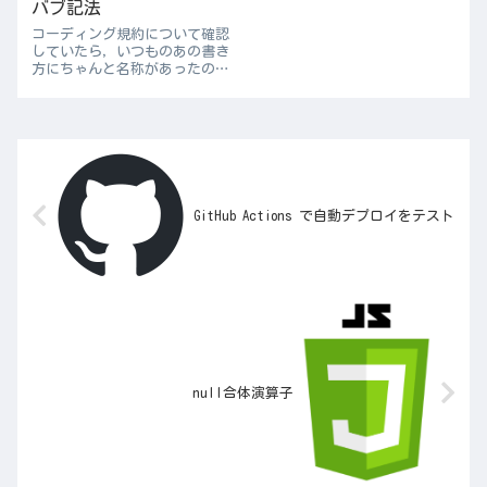
バブ記法
コーディング規約について確認
していたら，いつものあの書き
方にちゃんと名称があったので
メモ．自分の主観も含まれるお
り（c, c++, javascript, php
を書いてきた経験から），また
別にこれにしなきゃいけない，
という世界的なルールが...
GitHub Actions で自動デプロイをテスト
null合体演算子