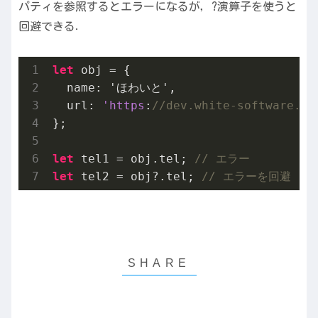
パティを参照するとエラーになるが，?演算子を使うと
回避できる．
let
 obj = {

  name: 'ほわいと',

  url: 
'https
:
//dev.white-software.si
};

let
 tel1 = obj.tel; 
// エラー
let
 tel2 = obj?.tel; 
// エラーを回避