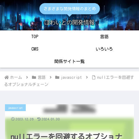
さまざまな開発情報のまとめ
ほわいとの開発情報
TOP
言語
CMS
いろいろ
関係サイト一覧
ホーム
言語
javascript
nullエラーを回避す
るオプショナルチェーン
javascript
2023.12.26
2024.01.30
nullエラーを回避するオプショナ