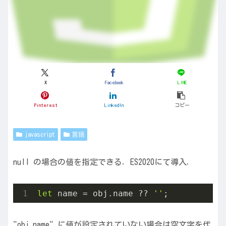
X
Facebook
LINE
Pinterest
LinkedIn
コピー
javascript
言語
null の場合の値を指定できる．ES2020にて導入．
let
 name = obj.name ?? 
''
;
"obj.name" に値が設定されていない場合は空文字を代