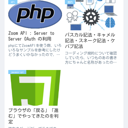
プロパティを参照するとエラー
API
規約
決まっていないと，やるべきこ
になるが，?演算子を使うと回避
とを明確化で...
できる．let obj = { name:
'ほわいと...
Zoom API : Server to
パスカル記法・キャメル
Server OAuth の利用
記法・スネーク記法・ケ
phpにてZoomAPIを使う際，いろ
バブ記法
いろなサンプルを参考にしたけ
コーディング規約について確認
どうまくいかなかったので，う
していたら，いつものあの書き
まくいった方法を記録．トーク
方にちゃんと名称があったので
ンを取得→予約するユーザー情
メモ．自分の主観も含まれるお
報を取得→Zoom会議を予約，と
り（c, c++, javascript, php
javascript
いう流れ．ini_set(
を書いてきた経験から），また
'display_errors...
別にこれにしなきゃいけない，
という世界的なルールが...
ブラウザの「戻る」「進
む」でやってきたのを判
定