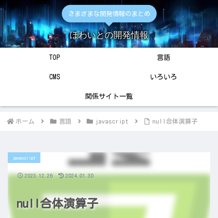
さまざまな開発情報のまとめ
ほわいとの開発情報
TOP
言語
CMS
いろいろ
関係サイト一覧
ホーム
言語
javascript
null合体演算子
javascript
2023.12.26
2024.01.30
null合体演算子