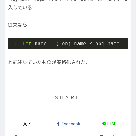
入している．
従来なら
let
 name = ( obj.name ? obj.name : 
''
と記述していたものが簡略化された．
X
Facebook
LINE