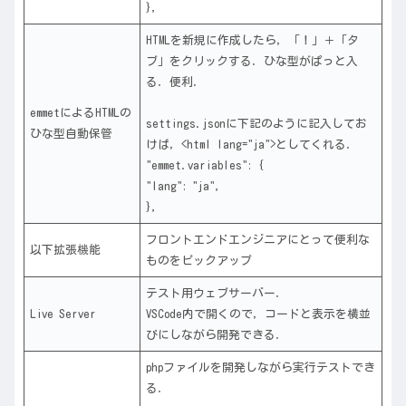
},
HTMLを新規に作成したら，「！」＋「タ
ブ」をクリックする．ひな型がぱっと入
る．便利．
emmetによるHTMLの
settings.jsonに下記のように記入してお
ひな型自動保管
けば，<html lang="ja">としてくれる．
"emmet.variables": {
"lang": "ja",
},
フロントエンドエンジニアにとって便利な
以下拡張機能
ものをピックアップ
テスト用ウェブサーバー．
Live Server
VSCode内で開くので，コードと表示を横並
びにしながら開発できる．
phpファイルを開発しながら実行テストでき
る．