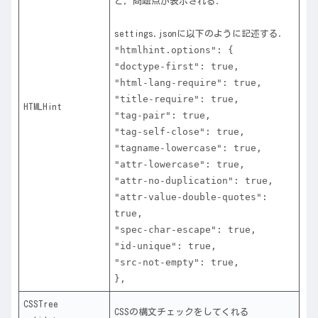
と，問題点が表示される．
settings.jsonに以下のように記述する．
"htmlhint.options": {
"doctype-first": true,
"html-lang-require": true,
"title-require": true,
HTMLHint
"tag-pair": true,
"tag-self-close": true,
"tagname-lowercase": true,
"attr-lowercase": true,
"attr-no-duplication": true,
"attr-value-double-quotes":
true,
"spec-char-escape": true,
"id-unique": true,
"src-not-empty": true,
},
CSSTree
CSSの構文チェックをしてくれる