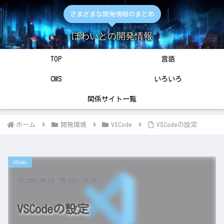
さまざまな開発情報のまとめ
ほわいとの開発情報
TOP
言語
CMS
いろいろ
関係サイト一覧
ホーム
開発環境
VSCode
VSCodeの設定
VSCode
2023.06.29
2023.10.10
VSCodeの設定