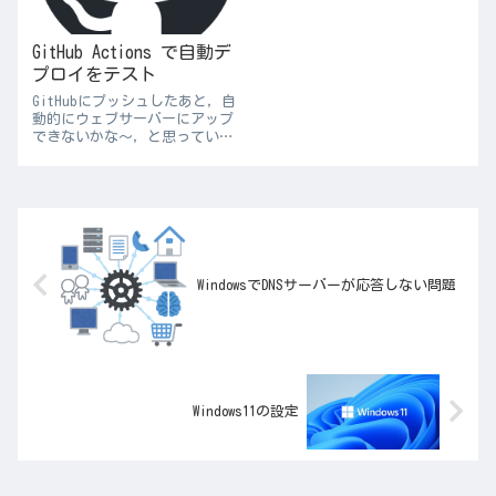
GitHub Actions で自動デ
プロイをテスト
GitHubにプッシュしたあと，自
動的にウェブサーバーにアップ
できないかな～，と思っていた
ら，できました．そりゃそうだ
（笑）name: Production
Deploy via ftpon: # トリガ
ーの設定 push: # pushイ...
WindowsでDNSサーバーが応答しない問題
Windows11の設定